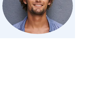
DIE LÖWEN
Für den/die ehemalige/r Profi-Sportler/in R.
Paus gehört regelmäßiges Trainieren einfach
zum Leben dazu. Unter seiner/ihrer Leitung
sind wir zu einem der erfolgreichsten Teams
bei TV Einigkeit 1884 Gladbeck e.V. geworden
und wollen, dass das so bleibt. Sind Sie bereit,
für die Mannschaft alles zu geben? Kommen
Sie zu einem Probetraining vorbei.